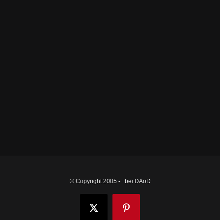
© Copyright 2005 -
bei DAoD
X
Pinterest