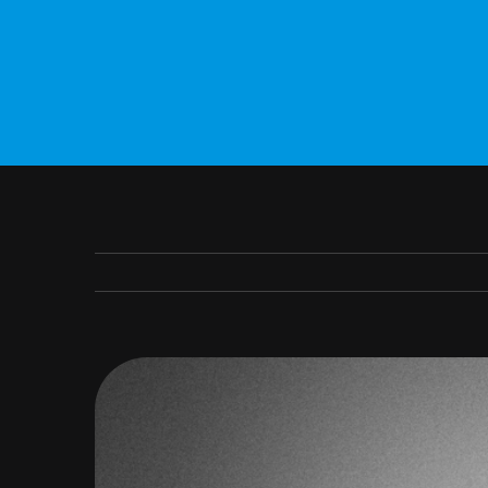
View
Larger
Image