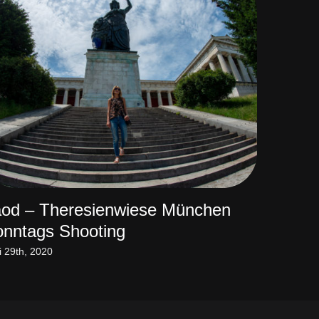
od – Theresienwiese München
Kleinki
nntags Shooting
August 13th
i 29th, 2020