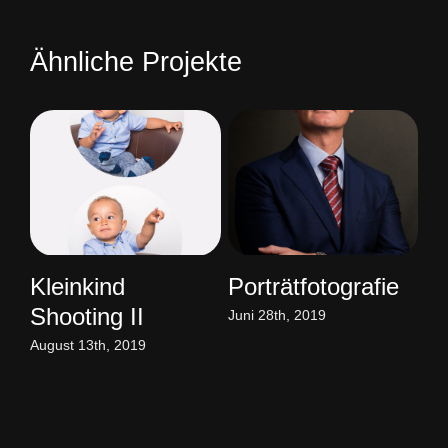
Ähnliche Projekte
e
Kleinkind
Porträtfotografie
Po
Shooting
Juni 4th, 2019
Mai
Juni 11th, 2019