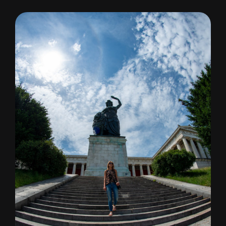
View
Larger
Image