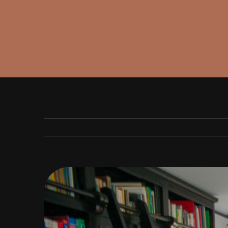
View
Larger
Image